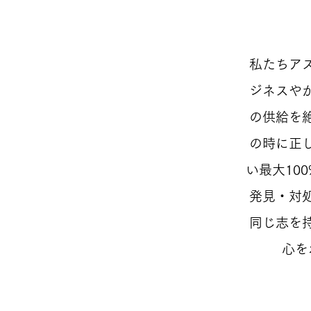
私たちア
ジネスや
の供給を
の時に正
い最大10
発見・対
同じ志を
心を